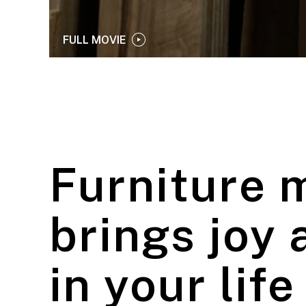
FULL MOVIE
Furniture 
brings joy
in your life