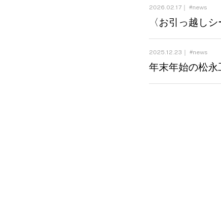
2026.02.17｜
news
〈お引っ越しシ
2025.12.23｜
news
年末年始の松永