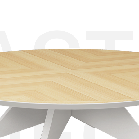
AST
IE