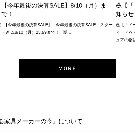
ン
【今年最後の決算SALE】8/10（月）ま
🎪【
で！
知らせ
だ
【今年最後の決算SALE】 今年最後の決算SALE！スター
🎪【「ド
ト🎉 ⚠️8/10（月）23:59まで！ 期…
ィ・ドゥ
ュアの物語
MORE
E
る家具メーカーの今』について