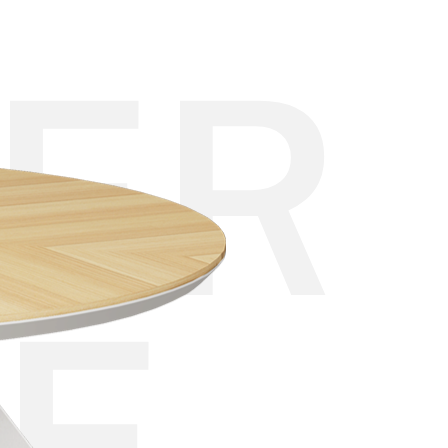
ER
CE