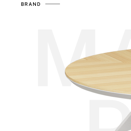
BRAND
M
P