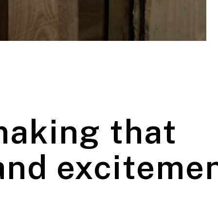
making that
 and exciteme